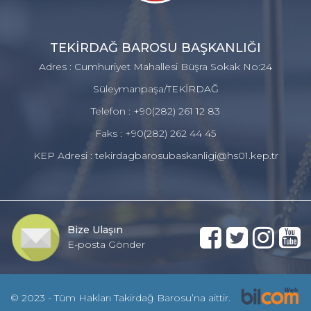
TEKİRDAĞ BAROSU BAŞKANLIĞI
Adres : Cumhuriyet Mahallesi Büşra Sokak No:24
Süleymanpaşa/TEKİRDAĞ
Telefon : +90(282) 261 12 83
Faks : +90(282) 262 44 45
KEP Adresi : tekirdagbarosubaskanligi@hs01.kep.tr
Bize Ulaşın
E-posta Gönder
© 2023 - Tüm Hakları Takirdağ Barosu’na aittir.