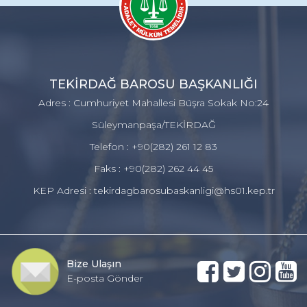
TEKİRDAĞ BAROSU BAŞKANLIĞI
Adres : Cumhuriyet Mahallesi Büşra Sokak No:24
Süleymanpaşa/TEKİRDAĞ
Telefon : +90(282) 261 12 83
Faks : +90(282) 262 44 45
KEP Adresi : tekirdagbarosubaskanligi@hs01.kep.tr
Bize Ulaşın
E-posta Gönder