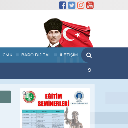
CMK
BARO DİJİTAL
İLETİŞİM