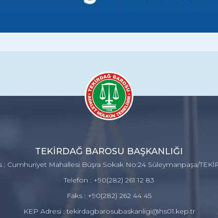
TEKİRDAĞ BAROSU BAŞKANLIĞI
s : Cumhuriyet Mahallesi Büşra Sokak No:24 Süleymanpaşa/TEK
Telefon : +90(282) 261 12 83
Faks : +90(282) 262 44 45
KEP Adresi : tekirdagbarosubaskanligi@hs01.kep.tr