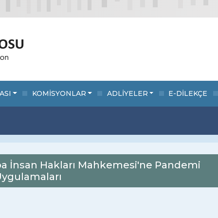
ASI
KOMİSYONLAR
ADLİYELER
E-DİLEKÇE
a İnsan Hakları Mahkemesi'ne Pandemi
Uygulamaları