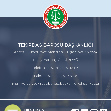
TEKİRDAĞ BAROSU BAŞKANLIĞI
Adres : Cumhuriyet Mahallesi Büşra Sokak No:24
Süleymanpaşa/TEKİRDAĞ
Telefon : +90(282) 261 12 83
Faks : +90(282) 262 44 45
KEP Adresi : tekirdagbarosubaskanligi@hs01.kep.tr
Bize Ulaşın