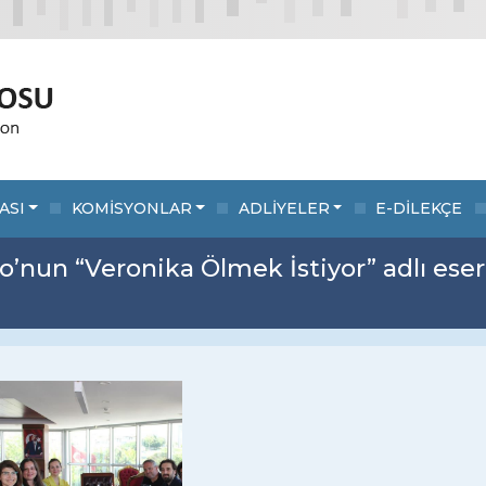
ASI
KOMİSYONLAR
ADLİYELER
E-DİLEKÇE
’nun “Veronika Ölmek İstiyor” adlı eser
evious