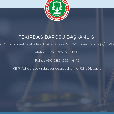
TEKİRDAĞ BAROSU BAŞKANLIĞI
s : Cumhuriyet Mahallesi Büşra Sokak No:24 Süleymanpaşa/TEK
Telefon : +90(282) 261 12 83
Faks : +90(282) 262 44 45
KEP Adresi : tekirdagbarosubaskanligi@hs01.kep.tr