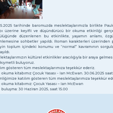
05.2025 tarihinde baromuzda meslektaşlarımızla birlikte Paul
abı üzerine keyifli ve düşündürücü bir okuma etkinliği ger
ülüğünde düzenlenen bu etkinlikte, yaşamın anlamı, özgür
nlemesine sohbetler yapıldı. Roman karakterleri üzerinden p
eyin toplum içindeki konumu ve “normal” kavramının sorgula
aşıldı.
ektaşlarımızın kültürel etkinlikler aracılığıyla bir araya gelmes
kıymetli buluyoruz.
lım gösteren tüm meslektaşlarımıza teşekkür ederiz.
 okuma kitabımız Çocuk Yasası - Ian McEwan. 30.06.2025 saat:
nliğimize katılım gösteren tüm meslektaşlarımıza teşekkür ede
i okuma kitabımız: Çocuk Yasası – Ian McEwan
 buluşma: 30 Haziran 2025, saat 15.00