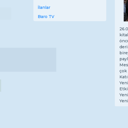
İlanlar
Baro TV
26.
kit
önc
deri
bir
payl
Mesl
çok 
Katı
Yeni
Etki
Yen
Yeni