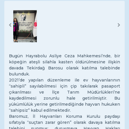
Previous
Next
Bugün Hayrabolu Asliye Ceza Mahkemesi’nde, bir
köpeğin ateşli silahla kasten öldürülmesine ilişkin
davada Tekirdağ Barosu olarak katılma talebinde
bulunduk.
2021’de yapılan düzenleme ile ev hayvanlarının
“sahipli” sayılabilmesi için çip takılarak pasaport
çıkarılması ve İlçe Tarım Müdürlükleri’ne
kaydedilmesi zorunlu hale getirilmiştir. Bu
yükümlülük yerine getirilmediğinde hayvan hukuken
“sahipsiz” kabul edilmektedir.
Baromuz, İl Hayvanları Koruma Kurulu paydaşı
sıfatıyla “suçtan zarar gören” olarak davaya katılma
talebini sunmuş; duruşmaya Hayvan Hakları