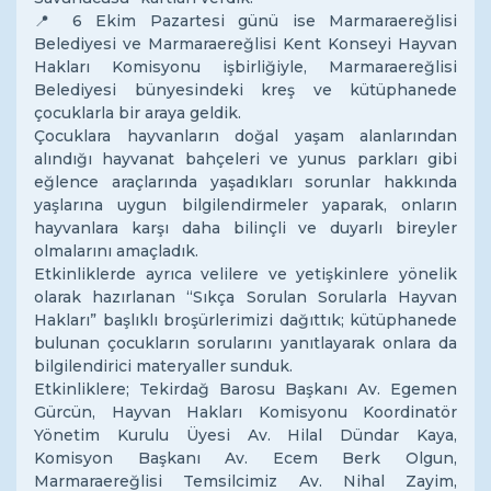
📍 6 Ekim Pazartesi günü ise Marmaraereğlisi
Belediyesi ve Marmaraereğlisi Kent Konseyi Hayvan
Hakları Komisyonu işbirliğiyle, Marmaraereğlisi
Belediyesi bünyesindeki kreş ve kütüphanede
çocuklarla bir araya geldik.
Çocuklara hayvanların doğal yaşam alanlarından
alındığı hayvanat bahçeleri ve yunus parkları gibi
eğlence araçlarında yaşadıkları sorunlar hakkında
yaşlarına uygun bilgilendirmeler yaparak, onların
hayvanlara karşı daha bilinçli ve duyarlı bireyler
olmalarını amaçladık.
Etkinliklerde ayrıca velilere ve yetişkinlere yönelik
olarak hazırlanan “Sıkça Sorulan Sorularla Hayvan
Hakları” başlıklı broşürlerimizi dağıttık; kütüphanede
bulunan çocukların sorularını yanıtlayarak onlara da
bilgilendirici materyaller sunduk.
Etkinliklere; Tekirdağ Barosu Başkanı Av. Egemen
Gürcün, Hayvan Hakları Komisyonu Koordinatör
Yönetim Kurulu Üyesi Av. Hilal Dündar Kaya,
Komisyon Başkanı Av. Ecem Berk Olgun,
Marmaraereğlisi Temsilcimiz Av. Nihal Zayim,