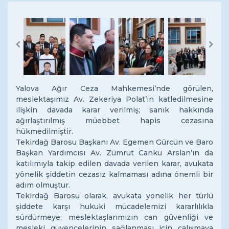
Previous
Next
Yalova Ağır Ceza Mahkemesi’nde görülen,
meslektaşımız Av. Zekeriya Polat’ın katledilmesine
ilişkin davada karar verilmiş; sanık hakkında
ağırlaştırılmış müebbet hapis cezasına
hükmedilmiştir.
Tekirdağ Barosu Başkanı Av. Egemen Gürcün ve Baro
Başkan Yardımcısı Av. Zümrüt Canku Arslan’ın da
katılımıyla takip edilen davada verilen karar, avukata
yönelik şiddetin cezasız kalmaması adına önemli bir
adım olmuştur.
Tekirdağ Barosu olarak, avukata yönelik her türlü
şiddete karşı hukuki mücadelemizi kararlılıkla
sürdürmeye; meslektaşlarımızın can güvenliği ve
mesleki güvencelerinin sağlanması için çalışmaya