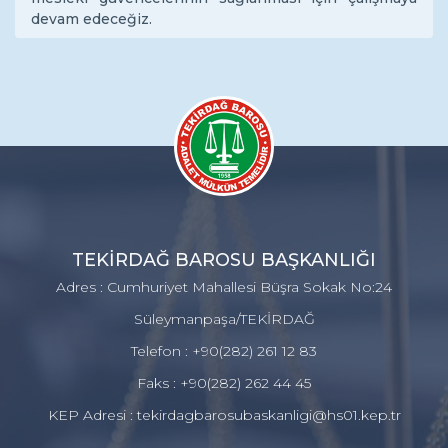
devam edeceğiz.
TEKİRDAĞ BAROSU BAŞKANLIĞI
Adres : Cumhuriyet Mahallesi Büşra Sokak No:24
Süleymanpaşa/TEKİRDAĞ
Telefon : +90(282) 261 12 83
Faks : +90(282) 262 44 45
KEP Adresi : tekirdagbarosubaskanligi@hs01.kep.tr