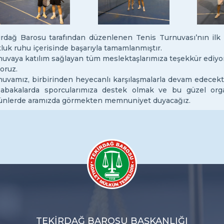
irdağ Barosu tarafından düzenlenen Tenis Turnuvası’nın ilk 
luk ruhu içerisinde başarıyla tamamlanmıştır.
uvaya katılım sağlayan tüm meslektaşlarımıza teşekkür ediyor,
oruz.
uvamız, birbirinden heyecanlı karşılaşmalarla devam edecektir
abakalarda sporcularımıza destek olmak ve bu güzel org
bünlerde aramızda görmekten memnuniyet duyacağız.
TEKİRDAĞ BAROSU BAŞKANLIĞI