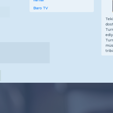
İlanlar
Baro TV
Tek
dost
Turn
ediy
Turn
müs
tri