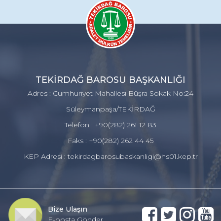
TEKİRDAĞ BAROSU BAŞKANLIĞI
Adres : Cumhuriyet Mahallesi Büşra Sokak No:24
Süleymanpaşa/TEKİRDAĞ
Telefon : +90(282) 261 12 83
Faks : +90(282) 262 44 45
KEP Adresi : tekirdagbarosubaskanligi@hs01.kep.tr
Bize Ulaşın
E-posta Gönder